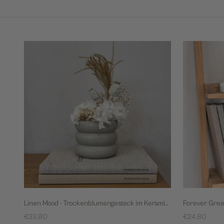
Linen Mood - Trockenblumengesteck im Keramiktopf
Sale
Sale
€33,80
€24,80