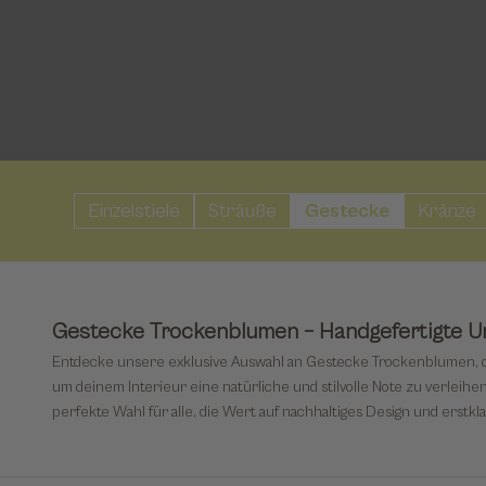
Einzelstiele
Sträuße
Gestecke
Kränze
Gestecke Trockenblumen – Handgefertigte Un
Entdecke unsere exklusive Auswahl an Gestecke Trockenblumen, di
um deinem Interieur eine natürliche und stilvolle Note zu verleih
perfekte Wahl für alle, die Wert auf nachhaltiges Design und erstkla