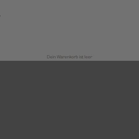
TikTok
Dein Warenkorb ist leer
Gestecke