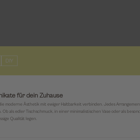
DIY
ikate für dein Zuhause
e moderne Ästhetik mit ewiger Haltbarkeit verbinden. Jedes Arrangement w
en. Ob als edler Tischschmuck, in einer minimalistischen Vase oder als b
ssige Qualität legen.